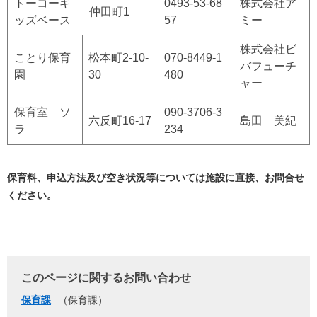
トーコーキ
0493-53-68
株式会社ア
仲田町1
ッズベース
57
ミー
株式会社ビ
ことり保育
松本町2-10-
070-8449-1
バフューチ
園
30
480
ャー
保育室 ソ
090-3706-3
六反町16-17
島田 美紀
ラ
234
保育料、申込方法及び空き状況等については施設に直接、お問合せ
ください。
このページに関するお問い合わせ
保育課
保育課