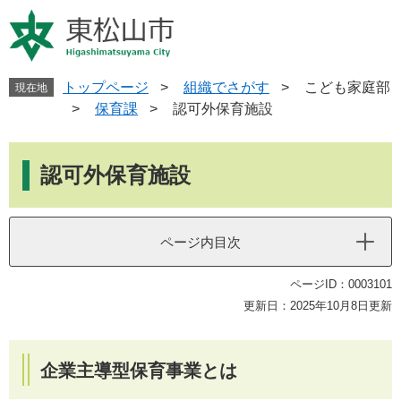
ペ
メ
ー
ニ
ジ
ュ
の
ー
先
を
トップページ
>
組織でさがす
>
こども家庭部
現在地
頭
飛
>
保育課
>
認可外保育施設
で
ば
す
し
本
。
て
文
認可外保育施設
本
文
へ
ページ内目次
ページID：0003101
更新日：2025年10月8日更新
企業主導型保育事業とは