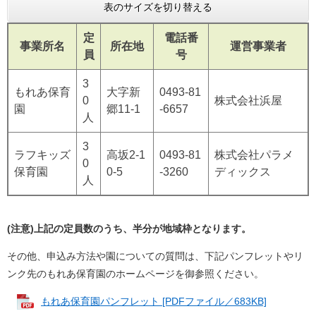
表のサイズを切り替える
定
電話番
事業所名
所在地
運営事業者
員
号
3
もれあ保育
大字新
0493-81
0
株式会社浜屋
園
郷11-1
-6657
人
3
ラフキッズ
高坂2-1
0493-81
株式会社パラメ
0
保育園
0-5
-3260
ディックス
人
(注意)上記の定員数のうち、半分が地域枠となります。
その他、申込み方法や園についての質問は、下記パンフレットやリ
ンク先のもれあ保育園のホームページを御参照ください。
もれあ保育園パンフレット [PDFファイル／683KB]