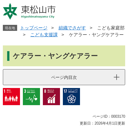
ペ
メ
ー
ニ
ジ
ュ
の
ー
先
を
トップページ
>
組織でさがす
>
こども家庭部
現在地
頭
飛
>
こども支援課
>
ケアラー・ヤングケアラー
で
ば
す
し
本
。
て
文
ケアラー・ヤングケアラー
本
文
へ
ページ内目次
ページID：0003170
更新日：2026年4月1日更新