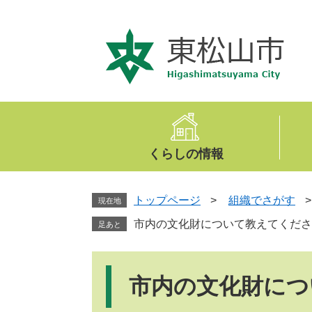
ペ
メ
ー
ニ
ジ
ュ
の
ー
先
を
頭
飛
で
ば
す
し
。
て
くらしの情報
本
文
へ
トップページ
>
組織でさがす
現在地
市内の文化財について教えてくださ
足あと
本
文
市内の文化財につ