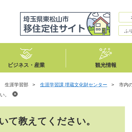
ふ
ビジネス・産業
観光情報
>
生涯学習部
>
生涯学習課 埋蔵文化財センター
>
市内
い。
いて教えてください。