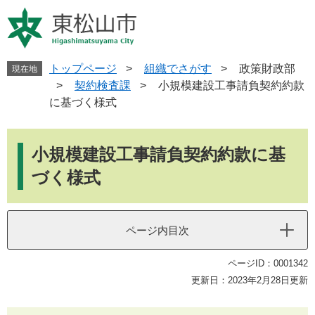
ペ
メ
ー
ニ
ジ
ュ
の
ー
先
を
トップページ
>
組織でさがす
>
政策財政部
現在地
頭
飛
>
契約検査課
>
小規模建設工事請負契約約款
で
ば
に基づく様式
す
し
。
て
本
本
文
小規模建設工事請負契約約款に基
文
へ
づく様式
ページ内目次
ページID：0001342
更新日：2023年2月28日更新