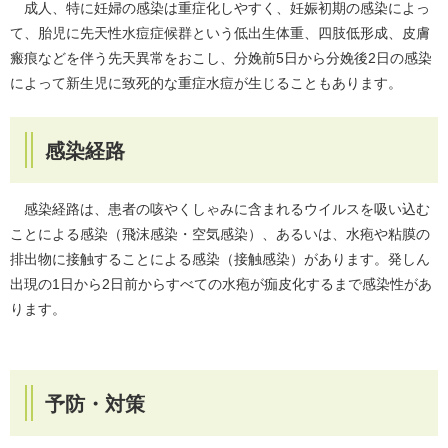
成人、特に妊婦の感染は重症化しやすく、妊娠初期の感染によっ
て、胎児に先天性水痘症候群という低出生体重、四肢低形成、皮膚
瘢痕などを伴う先天異常をおこし、分娩前5日から分娩後2日の感染
によって新生児に致死的な重症水痘が生じることもあります。
感染経路
感染経路は、患者の咳やくしゃみに含まれるウイルスを吸い込む
ことによる感染（飛沫感染・空気感染）、あるいは、水疱や粘膜の
排出物に接触することによる感染（接触感染）があります。発しん
出現の1日から2日前からすべての水疱が痂皮化するまで感染性があ
ります。
予防・対策