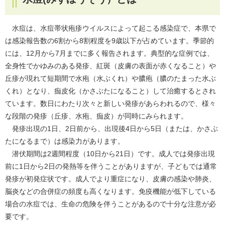
水痘は、水痘帯状疱疹ウイルスによって起こる感染症で、本県で
は感染報告数の6割から8割程度を9歳以下が占めています。季節的
には、12月から7月までに多く報告されます。典型的な症例では、
全身性でかゆみのある発疹、紅斑（皮膚の表面が赤くなること）や
丘疹が現れて短期間で水疱（水ぶくれ）や膿疱（膿のたまった水ぶ
くれ）となり、痂皮化（かさぶたになること）して治癒するとされ
ています。数日にわたり次々と新しい発疹があらわれるので、様々
な段階の発疹（丘疹、水疱、痂皮）が同時にみられます。
発疹出現の1日、2日前から、出現後4日から5日（または、かさぶ
たになるまで）は感染力があります。
潜伏期間は2週間程度（10日から21日）です。成人では発疹出現
前に1日から2日の発熱等を伴うことがありますが、子どもでは通常
発疹が初発症状です。成人でより重症になり、皮膚の感染や肺炎、
脳炎などの合併症の頻度も高くなります。免疫機能が低下している
場合の水痘では、生命の危険を伴うことがあるので十分な注意が必
要です。