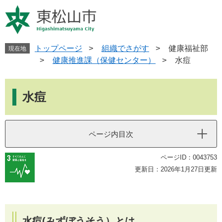
ペ
メ
ー
ニ
ジ
ュ
の
ー
先
を
トップページ
>
組織でさがす
>
健康福祉部
現在地
頭
飛
>
健康推進課（保健センター）
>
水痘
で
ば
す
し
本
。
て
文
水痘
本
文
へ
ページ内目次
ページID：0043753
更新日：2026年1月27日更新
水痘(みずぼうそう）とは