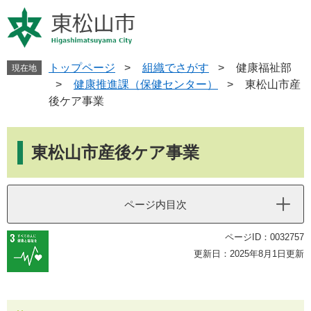
ペ
メ
ー
ニ
ジ
ュ
の
ー
先
を
トップページ
>
組織でさがす
>
健康福祉部
現在地
頭
飛
>
健康推進課（保健センター）
>
東松山市産
で
ば
後ケア事業
す
し
。
て
本
本
文
東松山市産後ケア事業
文
へ
ページ内目次
ページID：0032757
更新日：2025年8月1日更新