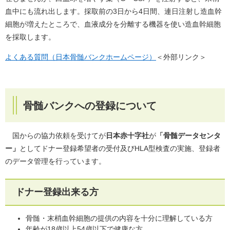
血中にも流れ出します。採取前の3日から4日間、連日注射し造血幹
細胞が増えたところで、血液成分を分離する機器を使い造血幹細胞
を採取します。
よくある質問（日本骨髄バンクホームページ）
＜外部リンク＞
骨髄バンクへの登録について
国からの協力依頼を受けてが
日本赤十字社
が
「骨髄データセンタ
ー」
としてドナー登録希望者の受付及びHLA型検査の実施、登録者
のデータ管理を行っています。
ドナー登録出来る方
骨髄・末梢血幹細胞の提供の内容を十分に理解している方
年齢が18歳以上54歳以下で健康な方