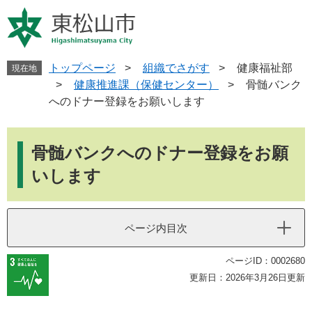
ペ
メ
ー
ニ
ジ
ュ
の
ー
先
を
トップページ
>
組織でさがす
>
健康福祉部
現在地
頭
飛
>
健康推進課（保健センター）
>
骨髄バンク
で
ば
へのドナー登録をお願いします
す
し
。
て
本
本
文
骨髄バンクへのドナー登録をお願
文
へ
いします
ページ内目次
ページID：0002680
更新日：2026年3月26日更新