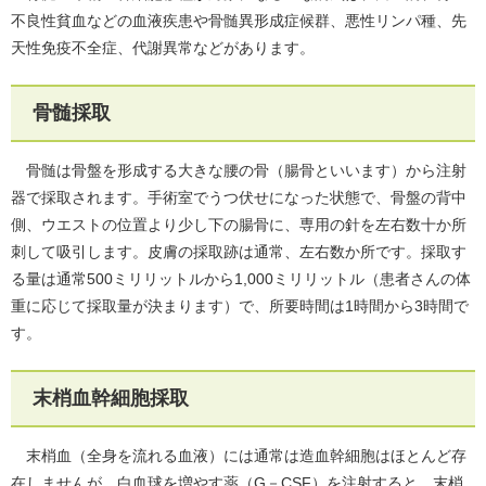
不良性貧血などの血液疾患や骨髄異形成症候群、悪性リンパ種、先
天性免疫不全症、代謝異常などがあります。
骨髄採取
骨髄は骨盤を形成する大きな腰の骨（腸骨といいます）から注射
器で採取されます。手術室でうつ伏せになった状態で、骨盤の背中
側、ウエストの位置より少し下の腸骨に、専用の針を左右数十か所
刺して吸引します。皮膚の採取跡は通常、左右数か所です。採取す
る量は通常500ミリリットルから1,000ミリリットル（患者さんの体
重に応じて採取量が決まります）で、所要時間は1時間から3時間で
す。
末梢血幹細胞採取
末梢血（全身を流れる血液）には通常は造血幹細胞はほとんど存
在しませんが、白血球を増やす薬（G－CSF）を注射すると、末梢