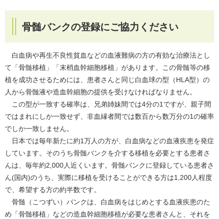
骨髄バンクの登録にご協力ください
白血病や再生不良性貧血などの血液難病の方の有効な治療法とし
て「骨髄移植」「末梢血幹細胞移植」があります。この骨髄等の移
植を成功させるためには、患者さんと同じ白血球の型（HLA型）の
人から骨髄液や造血幹細胞の提供を受けなければなりません。
この型が一致する確率は、兄弟姉妹間では4分の1ですが、親子間
ではまれにしか一致せず、非血縁者間では数百から数万分の1の確率
でしか一致しません。
日本では毎年新たに約1万人の方が、白血病などの血液疾患を発症
しています。そのうち骨髄バンクを介する移植を必要とする患者さ
んは、毎年約2,000人近くいます。骨髄バンクに登録している患者さ
ん(国内)のうち、実際に移植を受けることができる方は1,200人程度
で、希望する方の約半数です。
骨髄（こつずい）バンクは、白血病をはじめとする血液疾患のた
め「骨髄移植」などの造血幹細胞移植が必要な患者さんと、それを