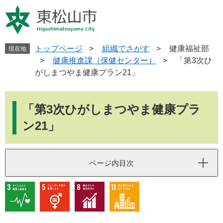
ペ
メ
ー
ニ
ジ
ュ
の
ー
先
を
トップページ
>
組織でさがす
>
健康福祉部
現在地
頭
飛
>
健康推進課（保健センター）
>
「第3次ひ
で
ば
がしまつやま健康プラン21」
す
し
。
て
本
本
文
「第3次ひがしまつやま健康プラ
文
へ
ン21」
ページ内目次