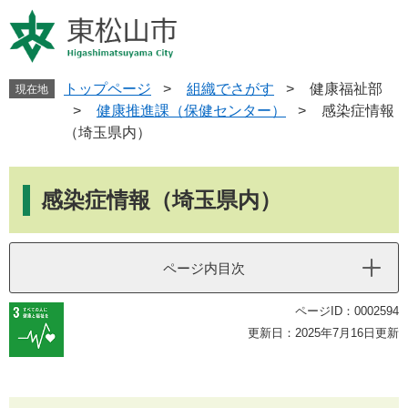
ペ
メ
ー
ニ
ジ
ュ
の
ー
先
を
トップページ
>
組織でさがす
>
健康福祉部
現在地
頭
飛
>
健康推進課（保健センター）
>
感染症情報
で
ば
（埼玉県内）
す
し
。
て
本
本
文
感染症情報（埼玉県内）
文
へ
ページ内目次
ページID：0002594
更新日：2025年7月16日更新