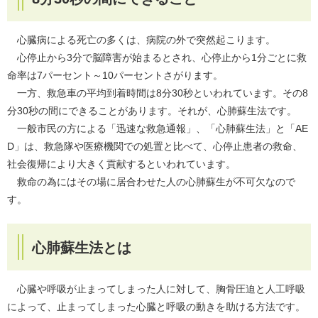
心臓病による死亡の多くは、病院の外で突然起こります。
心停止から3分で脳障害が始まるとされ、心停止から1分ごとに救
命率は7パーセント～10パーセントさがります。
一方、救急車の平均到着時間は8分30秒といわれています。その8
分30秒の間にできることがあります。それが、心肺蘇生法です。
一般市民の方による「迅速な救急通報」、「心肺蘇生法」と「AE
D」は、救急隊や医療機関での処置と比べて、心停止患者の救命、
社会復帰により大きく貢献するといわれています。
救命の為にはその場に居合わせた人の心肺蘇生が不可欠なので
す。
心肺蘇生法とは
心臓や呼吸が止まってしまった人に対して、胸骨圧迫と人工呼吸
によって、止まってしまった心臓と呼吸の動きを助ける方法です。