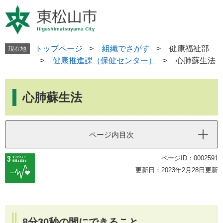
ペ
メ
ー
ニ
ジ
ュ
の
ー
先
を
トップページ
>
組織でさがす
>
健康福祉部
現在地
頭
飛
>
健康推進課（保健センター）
>
心肺蘇生法
で
ば
す
し
本
。
て
文
心肺蘇生法
本
文
へ
ページ内目次
ページID：0002591
更新日：2023年2月28日更新
8分30秒の間にできること