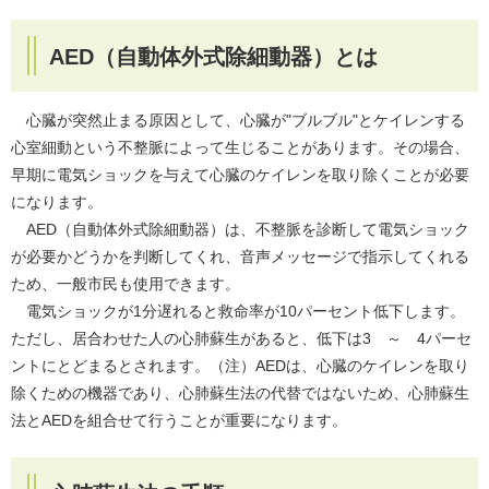
AED（自動体外式除細動器）とは
心臓が突然止まる原因として、心臓が"ブルブル"とケイレンする
心室細動という不整脈によって生じることがあります。その場合、
早期に電気ショックを与えて心臓のケイレンを取り除くことが必要
になります。
AED（自動体外式除細動器）は、不整脈を診断して電気ショック
が必要かどうかを判断してくれ、音声メッセージで指示してくれる
ため、一般市民も使用できます。
電気ショックが1分遅れると救命率が10パーセント低下します。
ただし、居合わせた人の心肺蘇生があると、低下は3 ～ 4パーセ
ントにとどまるとされます。（注）AEDは、心臓のケイレンを取り
除くための機器であり、心肺蘇生法の代替ではないため、心肺蘇生
法とAEDを組合せて行うことが重要になります。