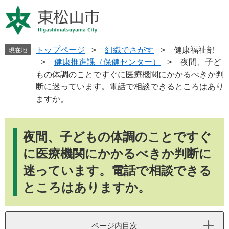
ペ
メ
ー
ニ
ジ
ュ
の
ー
先
を
トップページ
>
組織でさがす
>
健康福祉部
現在地
頭
飛
>
健康推進課（保健センター）
>
夜間、子ど
で
ば
もの体調のことですぐに医療機関にかかるべきか判
す
し
断に迷っています。電話で相談できるところはあり
。
て
ますか。
本
文
本
へ
文
夜間、子どもの体調のことですぐ
に医療機関にかかるべきか判断に
迷っています。電話で相談できる
ところはありますか。
ページ内目次