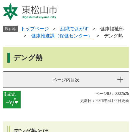
ペ
メ
ー
ニ
ジ
ュ
の
ー
先
を
トップページ
>
組織でさがす
>
健康福祉部
現在地
頭
飛
>
健康推進課（保健センター）
>
デング熱
で
ば
す
し
本
。
て
文
デング熱
本
文
へ
ページ内目次
ページID：0002525
更新日：2026年5月22日更新
デング熱とは