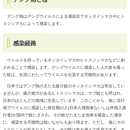
デング熱はデングウイルスによる感染症でネッタイシマカやヒト
スジシマカによって感染します。
感染経路
ウイルスを持っているネッタイシマカやヒトスジシマカなどに刺
されることで感染します。デングウイルスに感染した人の血を吸っ
た蚊は、生涯にわたってウイルスを伝染する可能性があります。
日本ではデング熱の主たる媒介蚊のネッタイシマカは常在してい
ませんが、媒介能力があるヒトスジシマカは、ヤブ蚊とも呼ばれ、
日本のほとんどの地域に生息しています。このことから、仮に流行
地でウイルスに感染した発症期の人(日本人帰国者ないしは外国人旅
行者)が国内で蚊にさされ、その蚊がたまたま他者を吸血した場合
に、感染する可能性は低いながらもあり得ます。ただし、仮にその
ようなことが起きたとしても、その蚊は冬を越えて生息できず、ま