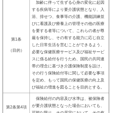
加齢に伴って生ずる心身の変化に起因
する疾病等により要介護状態となり、入
浴、排せつ、食事等の介護、機能訓練並
びに看護及び療養上の管理その他の医療
を要する者等について、これらの者が尊
厳を保持し、その有する能力に応じ自立
第1条
した日常生活を営むことができるよう、
（目的）
必要な保健医療サービス及び福祉サービ
スに係る給付を行うため、国民の共同連
帯の理念に基づき介護保険制度を設け、
その行う保険給付等に関して必要な事項
を定め、もって国民の保健医療の向上及
び福祉の増進を図ることを目的とする。
保険給付の内容及び水準は、被保険者
が要介護状態となった場合においても、
第2条第4項
可能な限り、その居宅において、その有