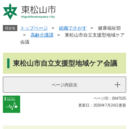
ペ
メ
ー
ニ
ジ
ュ
の
ー
先
を
トップページ
>
組織でさがす
>
健康福祉部
現在地
頭
飛
>
高齢介護課
>
東松山市自立支援型地域ケア
で
ば
会議
す
し
。
て
本
本
文
東松山市自立支援型地域ケア会議
文
へ
ページ内目次
ページID：0047025
更新日：2026年7月24日更新