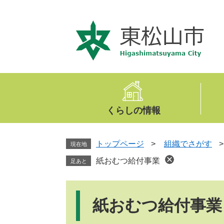
ペ
メ
ー
ニ
ジ
ュ
の
ー
先
を
頭
飛
で
ば
す
し
。
て
くらしの情報
本
文
へ
トップページ
>
組織でさがす
現在地
紙おむつ給付事業
足あと
本
文
紙おむつ給付事業