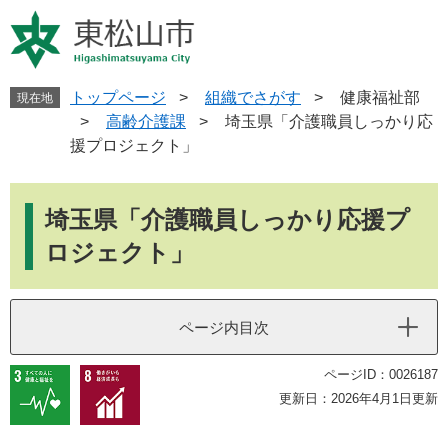
ペ
メ
ー
ニ
ジ
ュ
の
ー
先
を
トップページ
>
組織でさがす
>
健康福祉部
現在地
頭
飛
>
高齢介護課
>
埼玉県「介護職員しっかり応
で
ば
援プロジェクト」
す
し
。
て
本
本
文
埼玉県「介護職員しっかり応援プ
文
へ
ロジェクト」
ページ内目次
ページID：0026187
更新日：2026年4月1日更新