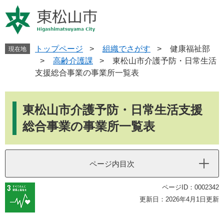
ペ
メ
ー
ニ
ジ
ュ
の
ー
先
を
トップページ
>
組織でさがす
>
健康福祉部
現在地
頭
飛
>
高齢介護課
>
東松山市介護予防・日常生活
で
ば
支援総合事業の事業所一覧表
す
し
。
て
本
本
文
東松山市介護予防・日常生活支援
文
へ
総合事業の事業所一覧表
ページ内目次
ページID：0002342
更新日：2026年4月1日更新