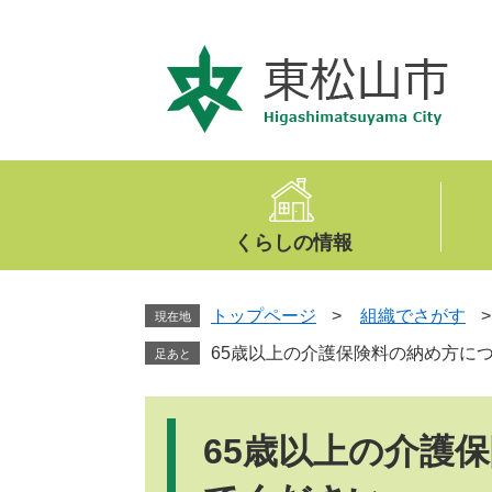
ペ
メ
ー
ニ
ジ
ュ
の
ー
先
を
頭
飛
で
ば
す
し
。
て
くらしの情報
本
文
へ
トップページ
>
組織でさがす
現在地
65歳以上の介護保険料の納め方に
足あと
本
文
65歳以上の介護