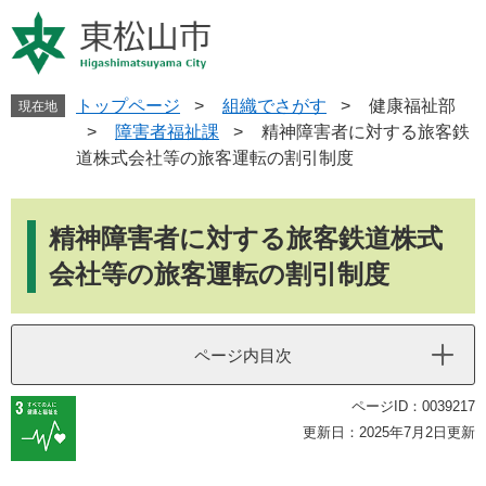
ペ
メ
ー
ニ
ジ
ュ
の
ー
先
を
トップページ
>
組織でさがす
>
健康福祉部
現在地
頭
飛
>
障害者福祉課
>
精神障害者に対する旅客鉄
で
ば
道株式会社等の旅客運転の割引制度
す
し
。
て
本
本
文
精神障害者に対する旅客鉄道株式
文
へ
会社等の旅客運転の割引制度
ページ内目次
ページID：0039217
更新日：2025年7月2日更新