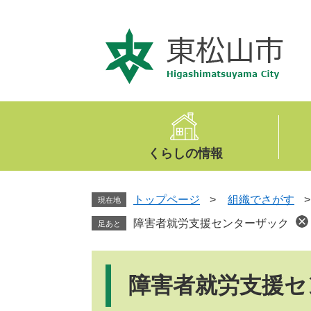
ペ
メ
ー
ニ
ジ
ュ
の
ー
先
を
頭
飛
で
ば
す
し
。
て
くらしの情報
本
文
へ
トップページ
>
組織でさがす
現在地
障害者就労支援センターザック
足あと
本
文
障害者就労支援セ