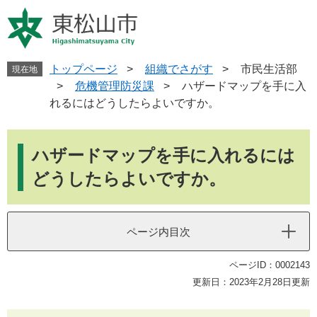
ペ
メ
ー
ニ
ジ
ュ
の
ー
先
を
トップページ
>
組織でさがす
>
市民生活部
現在地
頭
飛
>
危機管理防災課
>
ハザードマップを手に入
で
ば
れるにはどうしたらよいですか。
す
し
。
て
本
本
文
ハザードマップを手に入れるには
文
へ
どうしたらよいですか。
ページ内目次
ページID：0002143
更新日：2023年2月28日更新