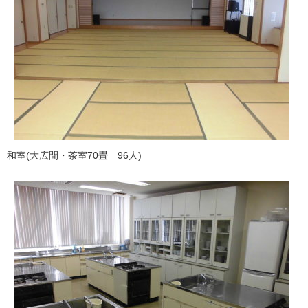
和室(大広間・茶室70畳 96人)