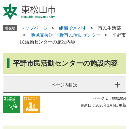
ペ
メ
ー
ニ
ジ
ュ
の
ー
先
を
トップページ
>
組織でさがす
>
市民生活部
現在地
頭
飛
>
地域支援課 平野市民活動センター
>
平野市
で
ば
民活動センターの施設内容
す
し
。
て
本
本
文
平野市民活動センターの施設内容
文
へ
ページ内目次
ページID：0001954
更新日：2025年1月6日更新