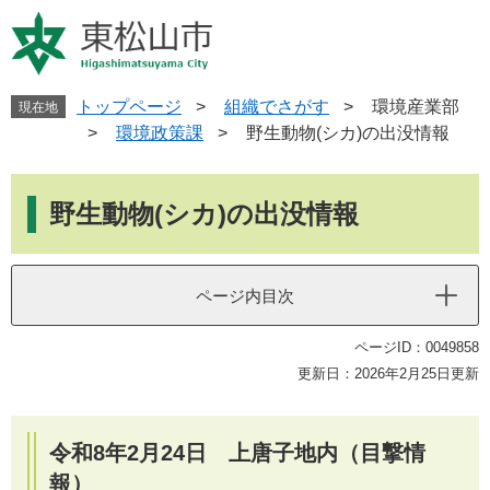
ペ
メ
ー
ニ
ジ
ュ
の
ー
先
を
トップページ
>
組織でさがす
>
環境産業部
現在地
頭
飛
>
環境政策課
>
野生動物(シカ)の出没情報
で
ば
す
し
本
。
て
文
野生動物(シカ)の出没情報
本
文
へ
ページ内目次
ページID：0049858
更新日：2026年2月25日更新
令和8年2月24日 上唐子地内（目撃情
報）