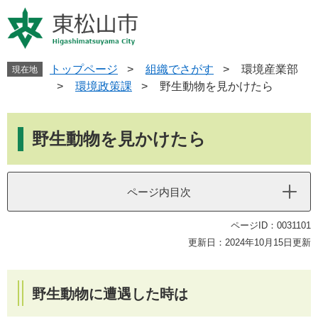
ペ
メ
ー
ニ
ジ
ュ
の
ー
先
を
トップページ
>
組織でさがす
>
環境産業部
現在地
頭
飛
>
環境政策課
>
野生動物を見かけたら
で
ば
す
し
本
。
て
文
野生動物を見かけたら
本
文
へ
ページ内目次
ページID：0031101
更新日：2024年10月15日更新
野生動物に遭遇した時は