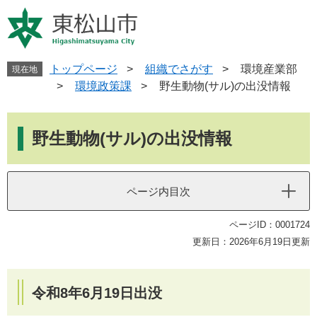
ペ
メ
ー
ニ
ジ
ュ
の
ー
先
を
トップページ
>
組織でさがす
>
環境産業部
現在地
頭
飛
>
環境政策課
>
野生動物(サル)の出没情報
で
ば
す
し
本
。
て
文
野生動物(サル)の出没情報
本
文
へ
ページ内目次
ページID：0001724
更新日：2026年6月19日更新
令和8年6月19日出没