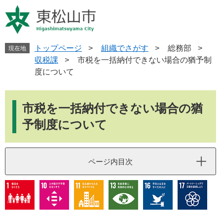
ペ
メ
ー
ニ
ジ
ュ
の
ー
先
を
トップページ
>
組織でさがす
>
総務部
>
現在地
頭
飛
収税課
>
市税を一括納付できない場合の猶予制
で
ば
度について
す
し
。
て
本
本
文
市税を一括納付できない場合の猶
文
へ
予制度について
ページ内目次