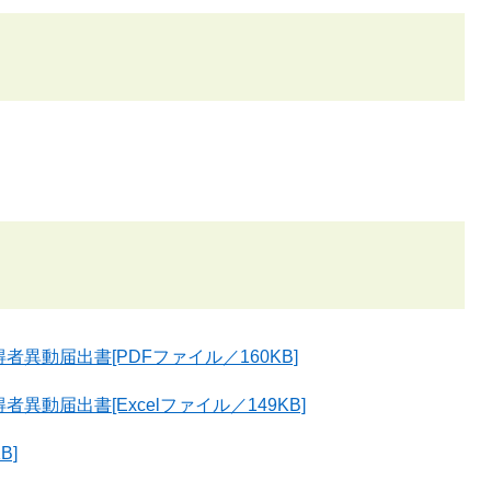
異動届出書[PDFファイル／160KB]
動届出書[Excelファイル／149KB]
B]