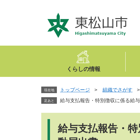
ペ
メ
ー
ニ
ジ
ュ
の
ー
先
を
頭
飛
で
ば
す
し
。
て
くらしの情報
本
文
へ
トップページ
>
組織でさがす
現在地
給与支払報告・特別徴収に係る給与
足あと
本
文
給与支払報告・特