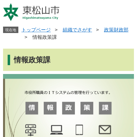
ペ
メ
ー
ニ
ジ
ュ
の
ー
先
を
トップページ
>
組織でさがす
>
政策財政部
現在地
頭
飛
>
情報政策課
で
ば
す
し
本
。
て
文
情報政策課
本
文
へ