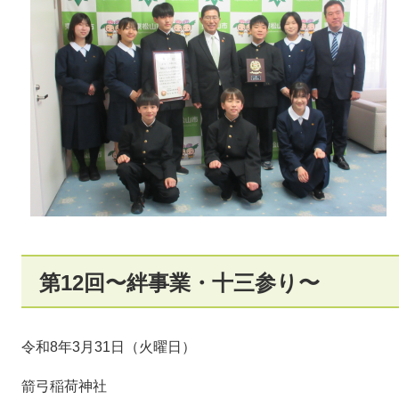
第12回〜絆事業・十三参り〜
令和8年3月31日（火曜日）
箭弓稲荷神社