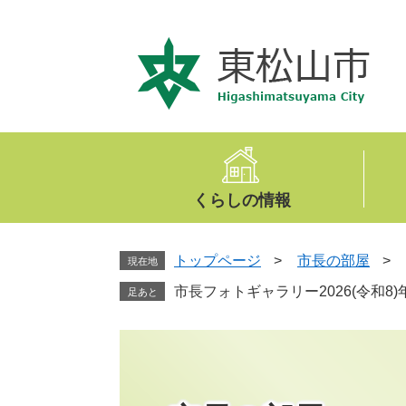
ペ
メ
ー
ニ
ジ
ュ
の
ー
先
を
頭
飛
で
ば
す
し
。
て
くらしの情報
本
文
へ
トップページ
>
市長の部屋
>
現在地
市長フォトギャラリー2026(令和8)
足あと