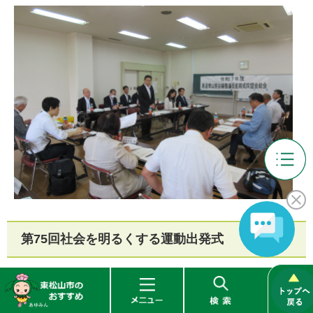
市
長
の
部
屋
第75回社会を明るくする運動出発式
メ
ニ
ュ
東
メ
検
令和7年7月8日（火曜日）
ー
松
ニ
索
東松山市総合会館
山
ュ