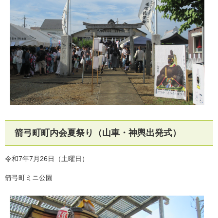
箭弓町町内会夏祭り（山車・神輿出発式）
令和7年7月26日（土曜日）
箭弓町ミニ公園