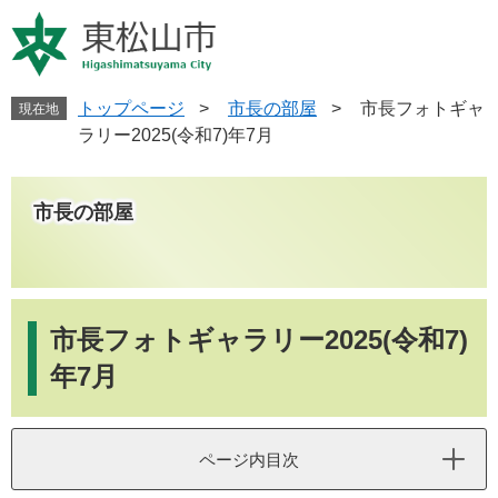
ペ
メ
ー
ニ
ジ
ュ
の
ー
先
を
トップページ
>
市長の部屋
>
市長フォトギャ
現在地
頭
飛
ラリー2025(令和7)年7月
で
ば
す
し
。
て
市長の部屋
本
文
へ
本
文
市長フォトギャラリー2025(令和7)
年7月
ページ内目次