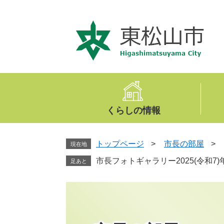
ペ
メ
ー
ニ
ジ
ュ
の
ー
先
を
頭
飛
で
ば
す
し
。
て
くらしの情報
本
文
へ
トップページ
>
市長の部屋
>
現在地
市長フォトギャラリー2025(令和7)
足あと