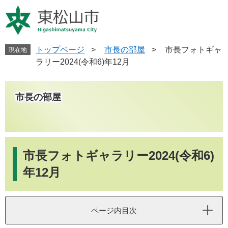
ペ
メ
ー
ニ
ジ
ュ
の
ー
先
を
トップページ
>
市長の部屋
>
市長フォトギャ
現在地
頭
飛
ラリー2024(令和6)年12月
で
ば
す
し
。
て
市長の部屋
本
文
へ
本
文
市長フォトギャラリー2024(令和6)
年12月
ページ内目次