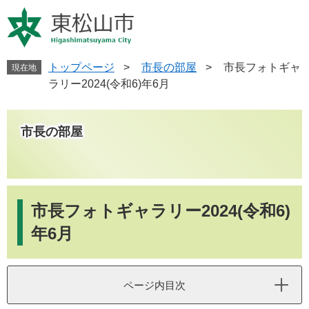
ペ
メ
ー
ニ
ジ
ュ
の
ー
先
を
トップページ
>
市長の部屋
>
市長フォトギャ
現在地
頭
飛
ラリー2024(令和6)年6月
で
ば
す
し
。
て
市長の部屋
本
文
へ
本
文
市長フォトギャラリー2024(令和6)
年6月
ページ内目次