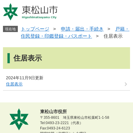
ペ
メ
ー
ニ
ジ
ュ
の
ー
先
を
トップページ
>
申請・届出・手続き
>
戸籍・
現在地
頭
飛
住民登録・印鑑登録・パスポート
>
住居表示
で
ば
す
し
本
。
て
文
住居表示
本
文
へ
2024年11月9日更新
住居表示
東松山市役所
〒355-8601 埼玉県東松山市松葉町1-1-58
Tel:0493-23-2221（代表）
Fax:0493-24-6123