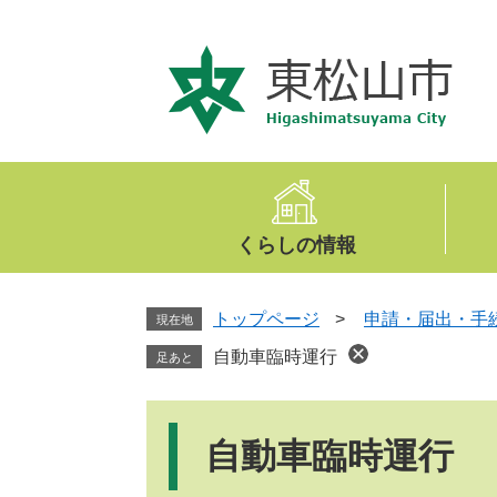
ペ
メ
ー
ニ
ジ
ュ
の
ー
先
を
頭
飛
で
ば
す
し
。
て
くらしの情報
本
文
へ
トップページ
>
申請・届出・手
現在地
自動車臨時運行
足あと
本
文
自動車臨時運行