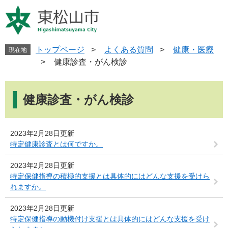
ペ
メ
ー
ニ
ジ
ュ
の
ー
先
を
トップページ
>
よくある質問
>
健康・医療
現在地
頭
飛
>
健康診査・がん検診
で
ば
す
し
本
。
て
文
健康診査・がん検診
本
文
へ
2023年2月28日更新
特定健康診査とは何ですか。
2023年2月28日更新
特定保健指導の積極的支援とは具体的にはどんな支援を受けら
れますか。
2023年2月28日更新
特定保健指導の動機付け支援とは具体的にはどんな支援を受け