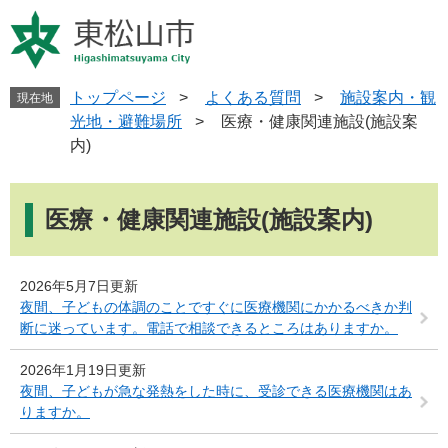
ペ
メ
ー
ニ
ジ
ュ
の
ー
先
を
トップページ
>
よくある質問
>
施設案内・観
現在地
頭
飛
光地・避難場所
>
医療・健康関連施設(施設案
で
ば
内)
す
し
。
て
本
本
文
医療・健康関連施設(施設案内)
文
へ
2026年5月7日更新
夜間、子どもの体調のことですぐに医療機関にかかるべきか判
断に迷っています。電話で相談できるところはありますか。
2026年1月19日更新
夜間、子どもが急な発熱をした時に、受診できる医療機関はあ
りますか。