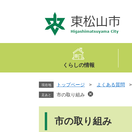
ペ
メ
ー
ニ
ジ
ュ
の
ー
先
を
頭
飛
で
ば
す
し
。
て
くらしの情報
本
文
へ
トップページ
>
よくある質問
現在地
市の取り組み
足あと
本
文
市の取り組み