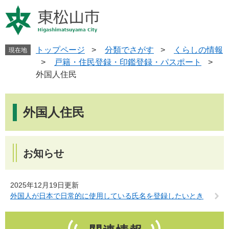
ペ
メ
ー
ニ
ジ
ュ
の
ー
先
を
トップページ
>
分類でさがす
>
くらしの情報
現在地
頭
飛
>
戸籍・住民登録・印鑑登録・パスポート
>
で
ば
外国人住民
す
し
。
て
本
本
文
外国人住民
文
へ
お知らせ
2025年12月19日更新
外国人が日本で日常的に使用している氏名を登録したいとき