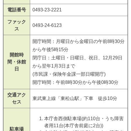
電話番号
0493-23-2221
ファック
0493-24-6123
ス
開庁時間：月曜日から金曜日の午前8時30分
から午後5時15分
開館時
閉庁日：土曜日・日曜日、祝日、12月29日
間・休館
から翌年1月3日まで
日
(市民課・保険年金課一部日曜開庁)
開庁時間：午前8時30分から午後0時30分
交通アク
東武東上線「東松山駅」下車 徒歩10分
セス
本庁舎西側駐車場(約110台・うち障害
者用11台(本庁舎前庭に2台))
駐車場