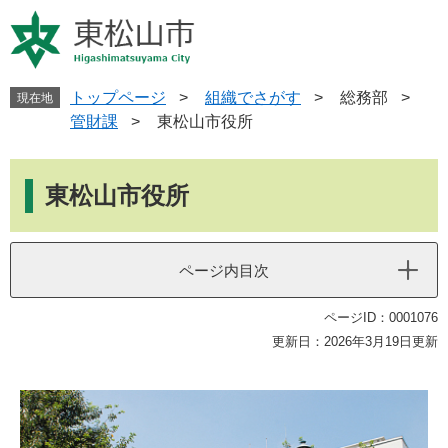
ペ
メ
ー
ニ
ジ
ュ
の
ー
先
を
トップページ
>
組織でさがす
>
総務部
>
現在地
頭
飛
管財課
>
東松山市役所
で
ば
す
し
本
。
て
文
東松山市役所
本
文
へ
ページ内目次
ページID：0001076
更新日：2026年3月19日更新