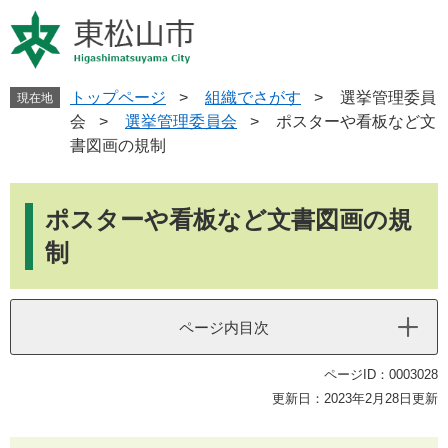
ペ
メ
ー
ニ
ジ
ュ
の
ー
先
を
トップページ
>
組織でさがす
>
選挙管理委員
現在地
頭
飛
会
>
選挙管理委員会
>
ポスターや看板など文
で
ば
書図画の規制
す
し
。
て
本
本
文
ポスターや看板など文書図画の規
文
へ
制
ページ内目次
ページID：0003028
更新日：2023年2月28日更新