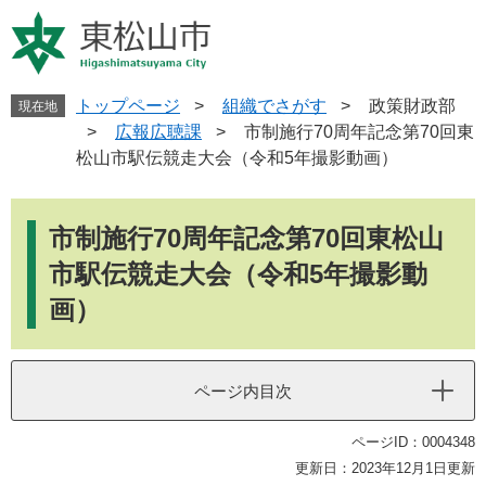
ペ
メ
ー
ニ
ジ
ュ
の
ー
先
を
トップページ
>
組織でさがす
>
政策財政部
現在地
頭
飛
>
広報広聴課
>
市制施行70周年記念第70回東
で
ば
松山市駅伝競走大会（令和5年撮影動画）
す
し
。
て
本
本
文
市制施行70周年記念第70回東松山
文
へ
市駅伝競走大会（令和5年撮影動
画）
ページ内目次
ページID：0004348
更新日：2023年12月1日更新