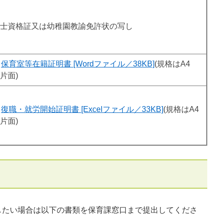
士資格証又は幼稚園教諭免許状の写し
保育室等在籍証明書 [Wordファイル／38KB]
(規格はA4
片面)
復職・就労開始証明書 [Excelファイル／33KB]
(規格はA4
片面)
したい場合は以下の書類を保育課窓口まで提出してくださ