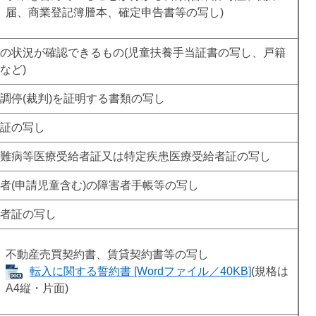
届、商業登記簿謄本、確定申告書等の写し)
の状況が確認できるもの(児童扶養手当証書の写し、戸籍
など)
調停(裁判)を証明する書類の写し
証の写し
難病等医療受給者証又は特定疾患医療受給者証の写し
者(申請児童含む)の障害者手帳等の写し
者証の写し
不動産売買契約書、賃貸契約書等の写し
転入に関する誓約書 [Wordファイル／40KB]
(規格は
A4縦・片面)​