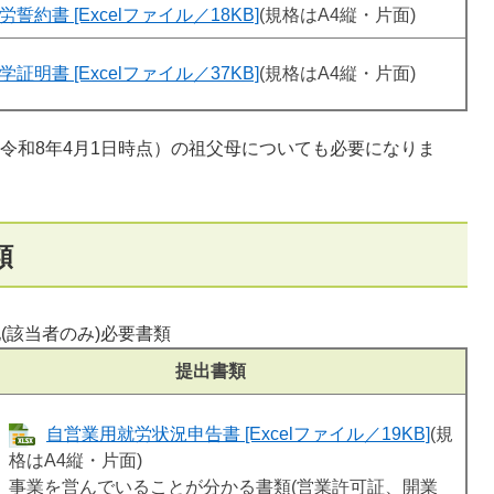
労誓約書 [Excelファイル／18KB]
(規格はA4縦・片面)
学証明書 [Excelファイル／37KB]
(規格はA4縦・片面)
（令和8年4月1日時点）の祖父母についても必要になりま
類
(該当者のみ)必要書類
提出書類
自営業用就労状況申告書 [Excelファイル／19KB]
(規
格はA4縦・片面)
事業を営んでいることが分かる書類(営業許可証、開業