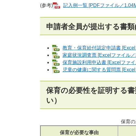
(参考)
記入例一覧 [PDFファイル／1.04M
申請者全員が提出する書類
教育・保育給付認定申請書 [Excel
家庭状況調査票 [Excelファイル／3
保育施設利用申込書 [Excelファイ
児童の健康に関する質問票 [Excel
保育の必要性を証明する書
い）
保育の
保育が必要な事由