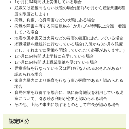
1か月に64時間以上労働している場合
妊娠又は産後間もない状態の場合(産前3か月から産後8週間程
度を限度とします)
病気、負傷、心身障害などの状態にある場合
病気や障害を有する同居親族を1か月に64時間以上介護・看護
している場合
地震や風水害又は火災などの災害の復旧にあたっている場合
求職活動を継続的に行なっている場合(入所から3か月を限度
とし、それまでに労働を開始していただく必要があります。)
1か月に64時間以上学校に在学している場合
1か月に64時間以上職業訓練を受けている場合
児童虐待を行なっている又は再び行なわれるおそれがあると
認められる場合
家庭内暴力により保育を行なう事が困難であると認められる
場合
育児休業を取得する場合に、既に保育施設を利用している児
童について、引き続き利用が必要と認められる場合
その他、上記の事由に類するものとして市長が認める場合
認定区分