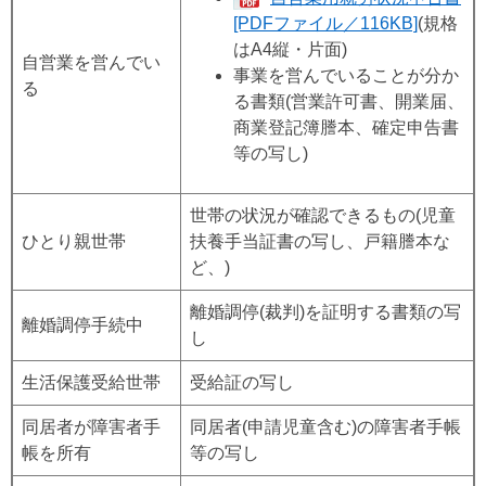
[PDFファイル／116KB]
(規格
はA4縦・片面)
自営業を営んでい
事業を営んでいることが分か
る
る書類(営業許可書、開業届、
商業登記簿謄本、確定申告書
等の写し)
世帯の状況が確認できるもの(児童
ひとり親世帯
扶養手当証書の写し、戸籍謄本な
ど、)
離婚調停(裁判)を証明する書類の写
離婚調停手続中
し
生活保護受給世帯
受給証の写し
同居者が障害者手
同居者(申請児童含む)の障害者手帳
帳を所有
等の写し