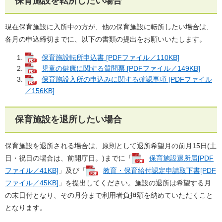
保育施設を転所したい場合
現在保育施設に入所中の方が、他の保育施設に転所したい場合は、
各月の申込締切までに、以下の書類の提出をお願いいたします。
保育施設転所申込書 [PDFファイル／110KB]
児童の健康に関する質問票 [PDFファイル／149KB]
保育施設入所の申込みに関する確認事項 [PDFファイル
／156KB]
保育施設を退所したい場合
保育施設を退所される場合は、原則として退所希望月の前月15日(土
日・祝日の場合は、前開庁日。)までに「
保育施設退所届[PDF
ファイル／41KB]
」及び「
教育・保育給付認定申請取下書[PDF
ファイル／45KB]
」を提出してください。施設の退所は希望する月
の末日付となり、その月分まで利用者負担額を納めていただくこと
となります。