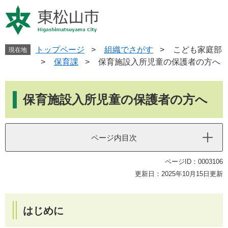
ペ
メ
ー
ニ
ジ
ュ
の
ー
先
を
トップページ
>
組織でさがす
>
こども家庭部
現在地
頭
飛
>
保育課
>
保育施設入所児童の保護者の方へ
で
ば
す
し
本
。
て
文
保育施設入所児童の保護者の方へ
本
文
へ
ページ内目次
ページID：0003106
更新日：2025年10月15日更新
はじめに