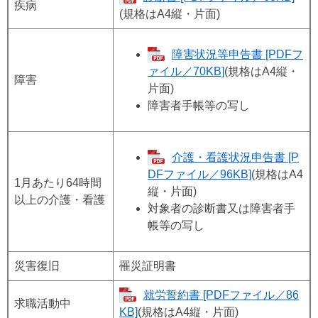
疾病
(規格はA4縦・片面)
障害状況等申告書 [PDFフ
ァイル／70KB]
(規格はA4縦・
障害
片面)
障害者手帳等の写し
介護・看護状況申告書 [P
DFファイル／96KB]
(規格はA4
1月あたり64時間
縦・片面)
以上の介護・看護
対象者の診断書又は障害者手
帳等の写し
災害復旧
罹災証明書
就労誓約書 [PDFファイル／86
求職活動中
KB]
(規格はA4縦・片面)