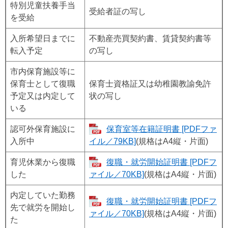
特別児童扶養手当
受給者証の写し
を受給
入所希望日までに
不動産売買契約書、賃貸契約書等
転入予定
の写し
市内保育施設等に
保育士として復職
保育士資格証又は幼稚園教諭免許
予定又は内定して
状の写し
いる
認可外保育施設に
保育室等在籍証明書 [PDFファ
入所中
イル／79KB]
(規格はA4縦・片面)
育児休業から復職
復職・就労開始証明書 [PDFフ
した
ァイル／70KB]
(規格はA4縦・片面)
内定していた勤務
復職・就労開始証明書 [PDFフ
先で就労を開始し
ァイル／70KB]
(規格はA4縦・片面)
た