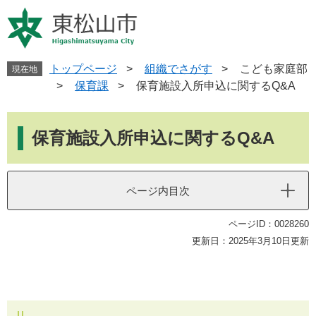
ペ
メ
ー
ニ
ジ
ュ
の
ー
先
を
トップページ
>
組織でさがす
>
こども家庭部
現在地
頭
飛
>
保育課
>
保育施設入所申込に関するQ&A
で
ば
す
し
本
。
て
文
保育施設入所申込に関するQ&A
本
文
へ
ページ内目次
ページID：0028260
更新日：2025年3月10日更新