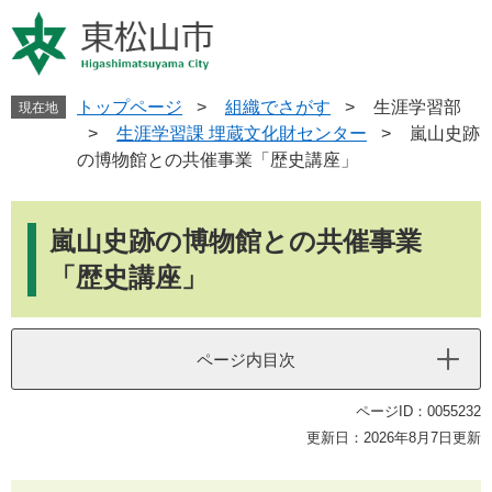
ペ
メ
ー
ニ
ジ
ュ
の
ー
先
を
トップページ
>
組織でさがす
>
生涯学習部
現在地
頭
飛
>
生涯学習課 埋蔵文化財センター
>
嵐山史跡
で
ば
の博物館との共催事業「歴史講座」
す
し
。
て
本
本
文
嵐山史跡の博物館との共催事業
文
へ
「歴史講座」
ページ内目次
ページID：0055232
更新日：2026年8月7日更新