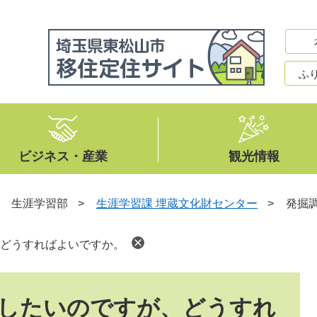
ふ
ビジネス・産業
観光情報
>
生涯学習部
>
生涯学習課 埋蔵文化財センター
>
発掘
どうすればよいですか。
したいのですが、どうすれ