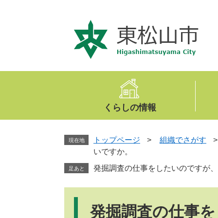
ペ
メ
ー
ニ
ジ
ュ
の
ー
先
を
頭
飛
で
ば
す
し
。
て
くらしの情報
本
文
へ
トップページ
>
組織でさがす
現在地
いですか。
発掘調査の仕事をしたいのですが、
足あと
本
文
発掘調査の仕事を