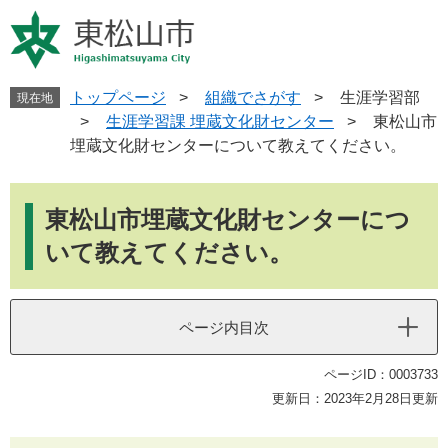
ペ
メ
ー
ニ
ジ
ュ
の
ー
先
を
トップページ
>
組織でさがす
>
生涯学習部
現在地
頭
飛
>
生涯学習課 埋蔵文化財センター
>
東松山市
で
ば
埋蔵文化財センターについて教えてください。
す
し
。
て
本
本
文
東松山市埋蔵文化財センターにつ
文
へ
いて教えてください。
ページ内目次
ページID：0003733
更新日：2023年2月28日更新