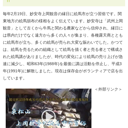
毎年2月19日、妙安寺上岡観音の縁日に絵馬市が立つ習俗です。関
東地方の絵馬頒布の様相をよく伝えています。妙安寺は「武州上岡
観音」として古くから牛馬と関わる農家などから信仰され、縁日に
は県内だけでなく遠方から多くの人々が集まり、各種露天商ととも
に絵馬市が立ち、多くの絵馬が売られ大変な賑わいでした。かつて
は、絵馬を売るための組織として絵馬を描く者と売る者とで構成さ
れた絵馬講がありましたが、時代の変化により絵馬の売り上げが急
速に減少し、昭和63年(1988年)を最後に講は活動を停止し、平成3
年(1991年)に解散しました。現在は保存会がボランティアで店を出
しています。
＜外部リンク＞