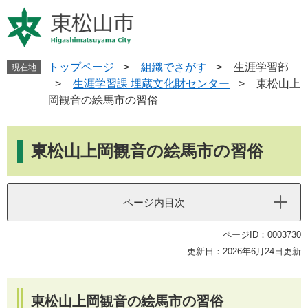
ペ
メ
ー
ニ
ジ
ュ
の
ー
先
を
トップページ
>
組織でさがす
>
生涯学習部
現在地
頭
飛
>
生涯学習課 埋蔵文化財センター
>
東松山上
で
ば
岡観音の絵馬市の習俗
す
し
。
て
本
本
文
東松山上岡観音の絵馬市の習俗
文
へ
ページ内目次
ページID：0003730
更新日：2026年6月24日更新
東松山上岡観音の絵馬市の習俗