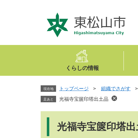
ペ
メ
ー
ニ
ジ
ュ
の
ー
先
を
頭
飛
で
ば
す
し
。
て
くらしの情報
本
文
へ
トップページ
>
組織でさがす
現在地
光福寺宝篋印塔出土品
足あと
本
文
光福寺宝篋印塔出