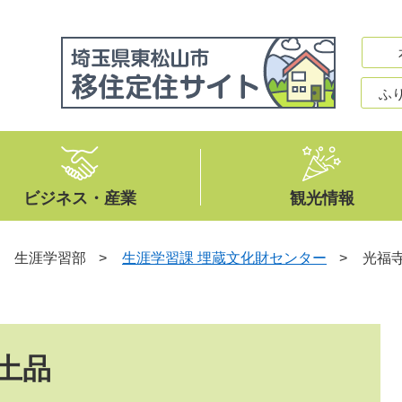
ふ
ビジネス・産業
観光情報
>
生涯学習部
>
生涯学習課 埋蔵文化財センター
>
光福
土品