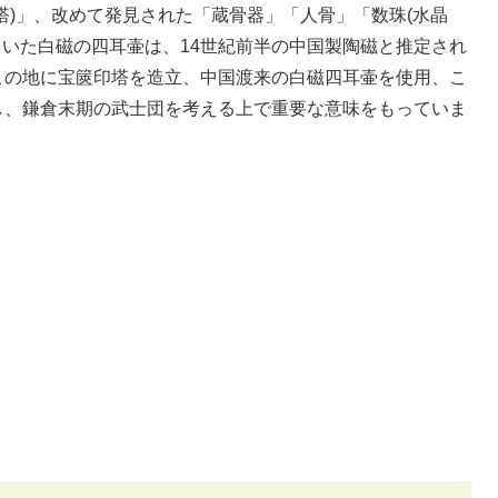
塔)」、改めて発見された「蔵骨器」「人骨」「数珠(水晶
ていた白磁の四耳壷は、14世紀前半の中国製陶磁と推定され
この地に宝篋印塔を造立、中国渡来の白磁四耳壷を使用、こ
し、鎌倉末期の武士団を考える上で重要な意味をもっていま