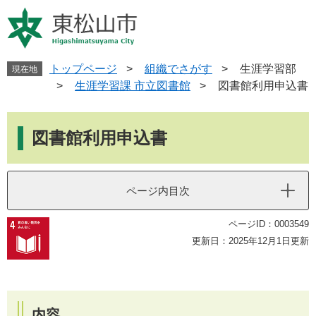
ペ
メ
ー
ニ
ジ
ュ
の
ー
先
を
トップページ
>
組織でさがす
>
生涯学習部
現在地
頭
飛
>
生涯学習課 市立図書館
>
図書館利用申込書
で
ば
す
し
本
。
て
文
図書館利用申込書
本
文
へ
ページ内目次
ページID：0003549
更新日：2025年12月1日更新
内容